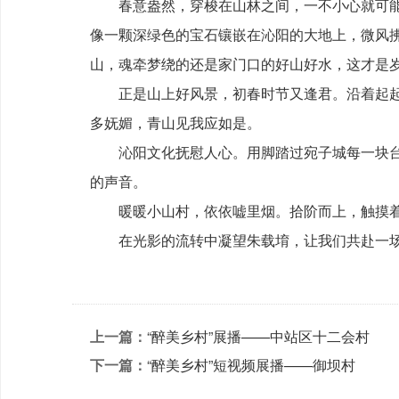
春意盎然，穿梭在山林之间，一不小心就可能
像一颗深绿色的宝石镶嵌在沁阳的大地上，微风
山，魂牵梦绕的还是家门口的好山好水，这才是
正是山上好风景，初春时节又逢君。沿着起
多妩媚，青山见我应如是。
沁阳文化抚慰人心。用脚踏过宛子城每一块
的声音。
暖暖小山村，依依嘘里烟。拾阶而上，触摸
在光影的流转中凝望朱载堉，让我们共赴一场平行
上一篇：
“醉美乡村”展播——中站区十二会村
下一篇：
“醉美乡村”短视频展播——御坝村