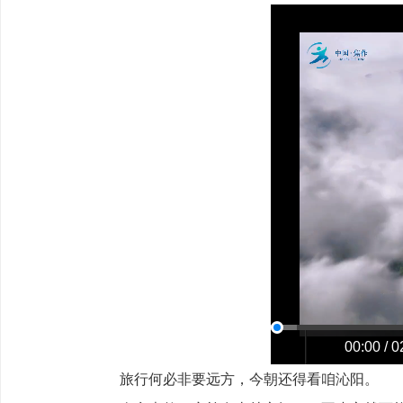
00:00 / 0
旅行何必非要远方，今朝还得看咱沁阳。