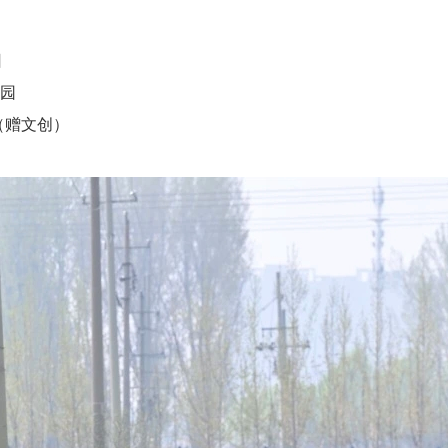
日
园
（赠文创）