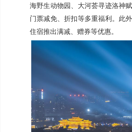
海野生动物园、
大河荟
寻迹洛神
门票减免、折扣等
多重福利
。
此
住宿
推出
满减、赠券
等优惠。