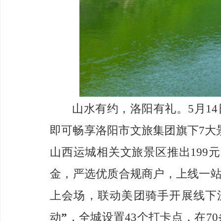
山水有约，洛阳有礼
。
5月1
即可畅享洛阳市文旅集团旗下7大
山西运城相关文旅景区推出199
金，严选优质合规商户，上线一
上会场，联动美团骑手开展线下
动
”
，
全城设置
43个打卡点，
在
7