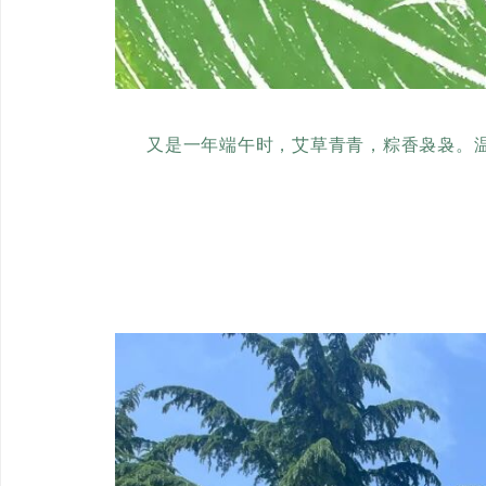
又是一年端午时，艾草青青，粽香袅袅。