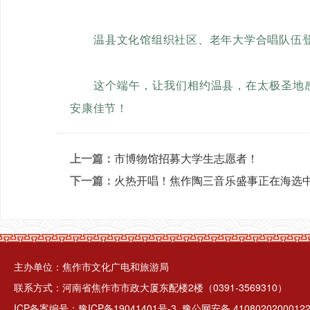
温县文化馆组织社区、老年大学合唱队伍
这个端午，让我们相约温县，在太极
圣地
安康佳节！
上一篇：
市博物馆招募大学生志愿者！
下一篇：
火热开唱！焦作陶三音乐盛事正在海选
主办单位：焦作市文化广电和旅游局
联系方式：河南省焦作市市政大厦东配楼2楼（0391-3569310）
ICP备案编号：
豫ICP备19041401号-3
豫公网安备 4108020200012