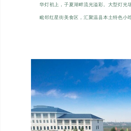
华灯初上，子夏湖畔流光溢彩。大型灯光
毗邻红星街美食区，汇聚温县本土特色小