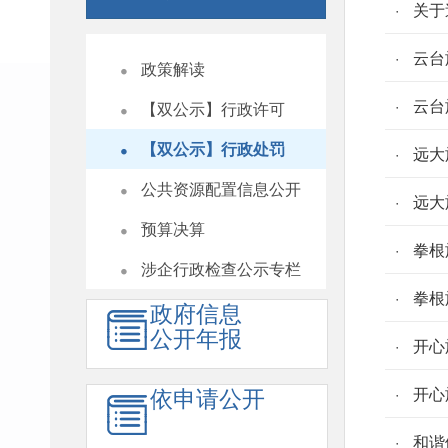
关于
・
云台
政策解读
・
云台
【双公示】行政许可
・
【双公示】行政处罚
远大
・
公共资源配置信息公开
远大
・
预算决算
拳根
・
涉企行政检查公示专栏
拳根
政府信息
公开年报
开心
依申请公开
开心
和谐