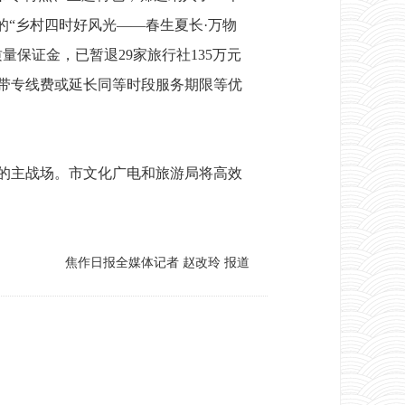
的“乡村四时好风光——春生夏长·万物
保证金，已暂退29家旅行社135万元
带专线费或延长同等时段服务期限等优
的主战场。市文化广电和旅游局将高效
焦作日报全媒体记者 赵改玲 报道