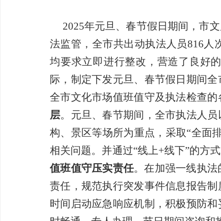
2025年元旦、春节假日期间，市文
法监管，全市共
出动执法人员
816
人
均要求立即进行整改，
营造了良好
际，制定下发
元旦、春节
假日期间全
全市文化市场值班值守及执法检查的
层
。
元旦、春节
期间，全
市执法人员
构
、景区等
场所为重点
，
采取
“全面
相关问题
。并通过
“线上
+线下”的方
值班值守压实责任
。在加强一线执法
责任，规范执行突发事件信息报告制
时间启动应急响应机制
，
积极预防和