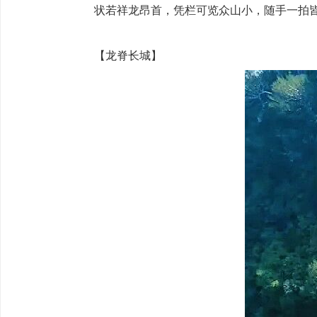
状若祥龙昂首，凭栏可览众山小，随手一拍皆
【‌龙脊长城】