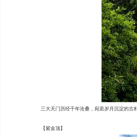
三大天门历经千年沧桑，宛若岁月沉淀的古
【‌紫金顶】