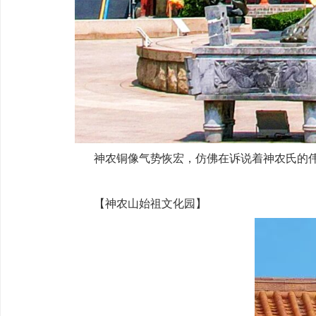
神农铜像气势恢宏，仿佛在诉说着神农氏的伟
【‌神农山始祖文化园‌】