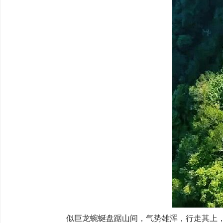
似巨龙蜿蜒盘踞山间，气势雄浑，行走其上，