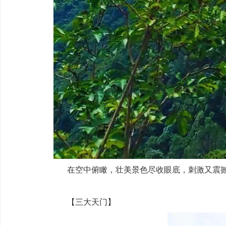
在空中俯瞰，壮美景色尽收眼底，刺激又震
【三大天门】