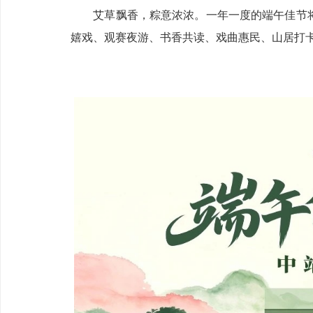
艾草飘香，粽意浓浓。一年一度的端午佳节将
嬉戏、观赛夜游、书香共读、戏曲惠民、山居打