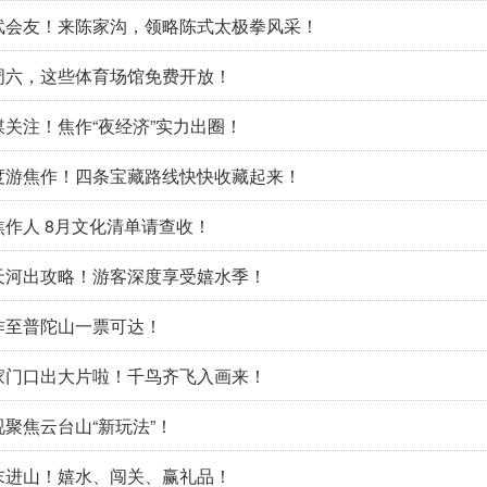
武会友！来陈家沟，领略陈式太极拳风采！
周六，这些体育场馆免费开放！
媒关注！焦作“夜经济”实力出圈！
度游焦作！四条宝藏路线快快收藏起来！
焦作人 8月文化清单请查收！
天河出攻略！游客深度享受嬉水季！
作至普陀山一票可达！
家门口出大片啦！千鸟齐飞入画来！
视聚焦云台山“新玩法”！
末进山！嬉水、闯关、赢礼品！