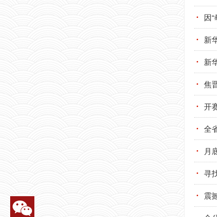
因
新
新
焦
开
全
月
寻找
震