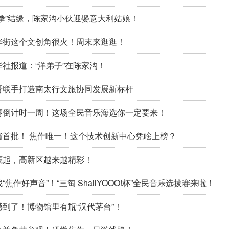
“拳”结缘，陈家沟小伙迎娶意大利姑娘！
华街这个文创角很火！周末来逛逛！
华社报道：“洋弟子”在陈家沟！
晋联手打造南太行文旅协同发展新标杆
赛倒计时一周！这场全民音乐海选你一定要来！
省首批！ 焦作唯一！这个技术创新中心凭啥上榜？
底起，高新区越来越精彩！
“焦作好声音”！“三匋 ShallYOOO!杯”全民音乐选拔赛来啦！
撼到了！博物馆里有瓶“汉代茅台”！