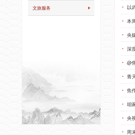
以
文旅服务
本
央
深
@
青
焦
咱
央
周